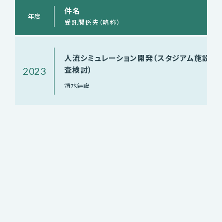
件名
年度
受託関係先（略称）
人流シミュレーション開発（スタジアム施設調
査検討）
2023
清水建設