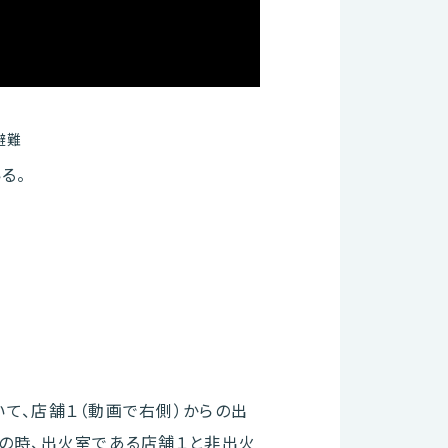
避難
る。
て、店舗１（動画で右側）からの出
この時、出火室である店舗１と非出火