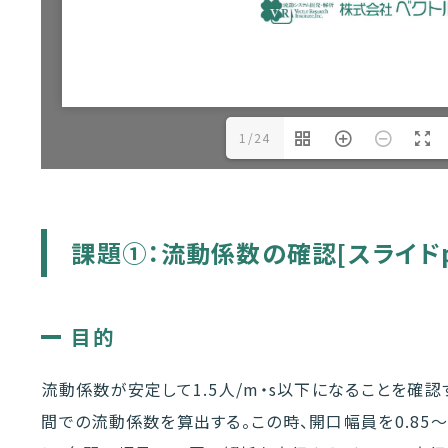
1/24
課題①：流動係数の確認[スライドp
目的
流動係数が安定して1.5人/m・s以下になることを確
間での流動係数を算出する。この時、開口幅員を0.85～