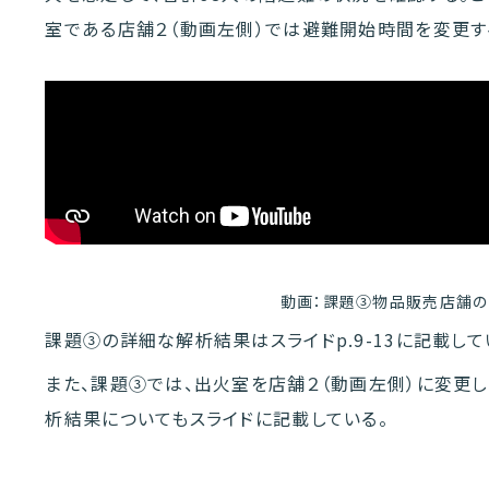
室である店舗２（動画左側）では避難開始時間を変更す
動画：課題③物品販売店舗
課題③の詳細な解析結果はスライドp.9-13に記載して
また、課題③では、出火室を店舗２（動画左側）に変更
析結果についてもスライドに記載している。