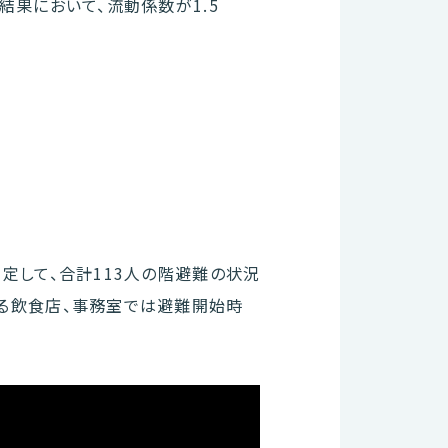
結果において、流動係数が1.5
定して、合計113人の階避難の状況
る飲食店、事務室では避難開始時