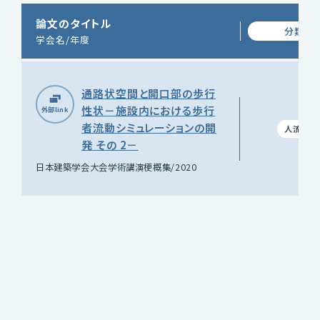
論文のタイトル
分類
学会名/年度
通路状空間と開口部の歩行
性状－施設内における歩行
者流動シミュレーションの開
人流
発 その 2－
日本建築学会大会学術講演梗概集/2020