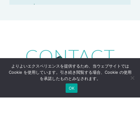
鉄道旅客流動研究③ 広告配置評価手法検討
2022
JR東日本 フロンティアサービス研究所、JR東日本コンサ
ルタンツ
CONTACT
スタジアム施設における観客流動シミュレー
ョン
2022
よりよいエクスペリエンスを提供するため、当ウェブサイトでは
清水建設
Cookie を使用しています。引き続き閲覧する場合、Cookie の使用
を承諾したものとみなされます。
OK
ターミナル駅旅客流動シミュレーション検証業
務
2022
JR東日本コンサルタンツ