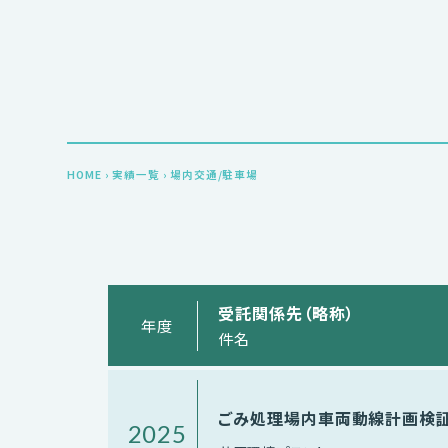
HOME
›
実績一覧
›
場内交通/駐車場
受託関係先（略称）
年度
件名
ごみ処理場内車両動線計画検
2025